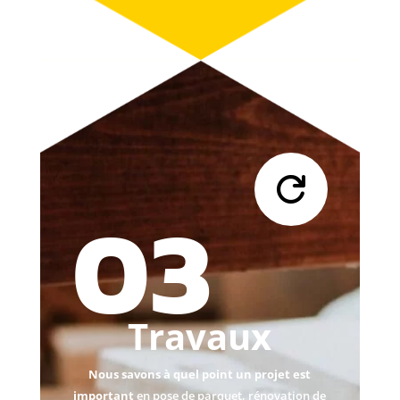

03
Travaux
Nous savons à quel point un projet est
important
en pose de parquet, rénovation de