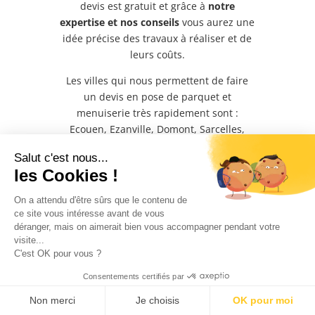
devis est gratuit et grâce à
notre
expertise et nos conseils
vous aurez une
idée précise des travaux à réaliser et de
leurs coûts.
Les villes qui nous permettent de faire
un devis en pose de parquet et
menuiserie très rapidement sont :
Ecouen, Ezanville, Domont, Sarcelles,
Goussainville, Montmorency, Enghien-
Salut c'est nous...
les-bains, Soisy-sous-Montmorency,
les Cookies !
Moisselles, Attainville, Gonnesse, Garges,
Cergy, Pontoise, Louvres, Chantilly,
On a attendu d'être sûrs que le contenu de
Epinay, Saint Denis, aubervilliers,
ce site vous intéresse avant de vous
Nanterre, Clichy, Roissy, Aulnay-sous-
déranger, mais on aimerait bien vous accompagner pendant votre
visite...
bois, Colombes, Argenteuil, L’isle Adam.
C'est OK pour vous ?
Les demandes de devis sont traitées en
Consentements certifiés par
moins de 24H. N’hésitez pas à nous
appeler ou à remplir notre
formulaire en
Non merci
Je choisis
OK pour moi