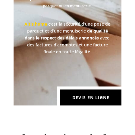
parquet ou en menuiserie.
Altis home
c’est la sécurité d’une pose de
parquet et d’une menuiserie
de qualité
dans le
respect des délais annoncés
avec
des factures d’acomptes et une facture
finale en toute légalité.
DEVIS EN LIGNE