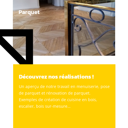
Parquet
Découvrez nos réalisations !
Un aper
çu de notre travail en menuiserie,
pose
de parquet et rénovation de parquet.
Exemples de création de cuisine en bois,
escalier, bois sur-mesure…