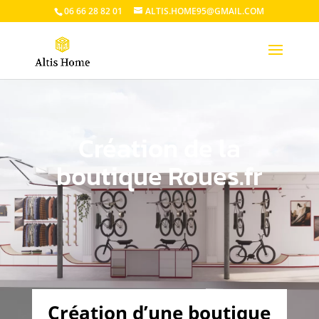
06 66 28 82 01
ALTIS.HOME95@GMAIL.COM
Création de la
boutique Roues.fr
Création d’une boutique